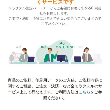
案件名
くサービスです
任意
※ラクスル認定パートナーからご要望にお答えできる印刷会
社をお探しします。
ご要望・納期・予算にお答えできない場合もございますので
ご了承ください。
納品先
必須
都道府県で選択
選択してください
複数箇所に納品する
商品のご依頼、印刷用データのご入稿、ご依頼内容に
関するご相談、ご注文（決済）など全てラクスルのサ
ービス上にて行なえます。ご利用方法は
こちら
をご参
納品希望日
任意
照ください。
選択してください