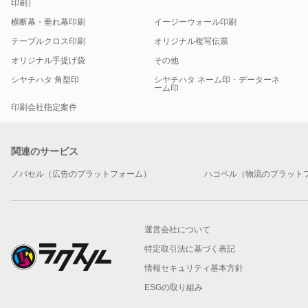
印刷）
横断幕・垂れ幕印刷
イージーウォール印刷
テーブルクロス印刷
オリジナル複写伝票
オリジナル手提げ袋
その他
シヤチハタ 角型印
シヤチハタ ネーム印・データーネ
ーム印
印刷会社指定案件
関連のサービス
ノバセル（広告のプラットフォーム）
ハコベル（物流のプラット
運営会社について
特定取引法に基づく表記
情報セキュリティ基本方針
ESGの取り組み