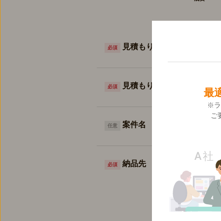
見積もり希望の商品
必須
見積もり希望商品の数
必須
最
※ラ
ご
案件名
任意
納品先
必須