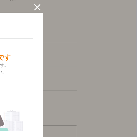
です
す。
い。