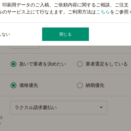
、印刷用データのご入稿、ご依頼内容に関するご相談、ご注文
ルのサービス上にて行なえます。ご利用方法は
こちら
をご参照
選択してください
しない
閉じる
万円
未定
急いで業者を決めたい
業者選定をしている
価格優先
納期優先
ラクスル請求書払い
請
込