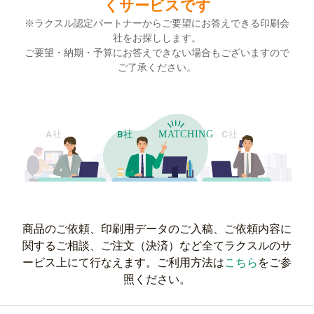
案件名
くサービスです
任意
※ラクスル認定パートナーからご要望にお答えできる印刷会
社をお探しします。
ご要望・納期・予算にお答えできない場合もございますので
ご了承ください。
納品先
必須
都道府県で選択
選択してください
複数箇所に納品する
商品のご依頼、印刷用データのご入稿、ご依頼内容に
関するご相談、ご注文（決済）など全てラクスルのサ
ービス上にて行なえます。ご利用方法は
こちら
をご参
納品希望日
任意
照ください。
選択してください